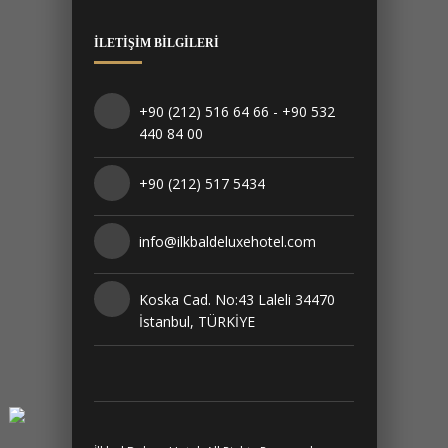
Maps correctly.
Do you own this
OK
website?
İLETIŞIM BILGILERI
+90 (212) 516 64 66 - +90 532
440 84 00
+90 (212) 517 5434
info@ilkbaldeluxehotel.com