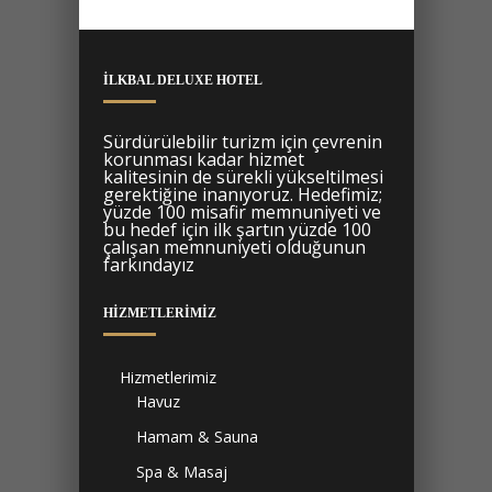
info@ilkbaldeluxehotel.com
Address:
Koska Cad. No:43
Laleli 34470 İstanbul, TÜRKİYE
İLKBAL DELUXE HOTEL
Sürdürülebilir turizm için çevrenin
korunması kadar hizmet
kalitesinin de sürekli yükseltilmesi
gerektiğine inanıyoruz. Hedefimiz;
yüzde 100 misafir memnuniyeti ve
bu hedef için ilk şartın yüzde 100
çalışan memnuniyeti olduğunun
farkındayız