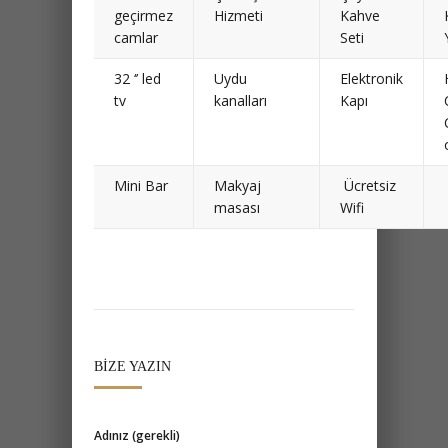
Oda Detayları
24 Saat
Fransız
Sigara
Oda
Balkon
içilir /
Servisi
içilmez
odalar
Ses
Çamaşırhane
Çay ve
geçirmez
Hizmeti
Kahve
camlar
Seti
32 ‘’ led
Uydu
Elektronik
tv
kanalları
Kapı
Mini Bar
Makyaj
Ücretsiz
masası
Wifi