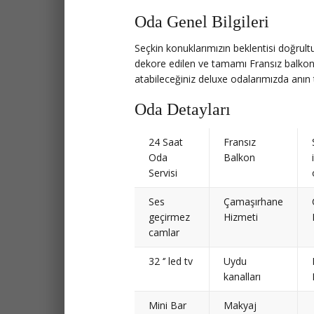
Oda Genel Bilgileri
Seçkin konuklarımızın beklentisi doğrult
dekore edilen ve tamamı Fransız balko
atabileceğiniz deluxe odalarımızda anın ta
Oda Detayları
24 Saat
Fransız
Oda
Balkon
Servisi
Ses
Çamaşırhane
geçirmez
Hizmeti
camlar
32 ‘’ led tv
Uydu
kanalları
Mini Bar
Makyaj