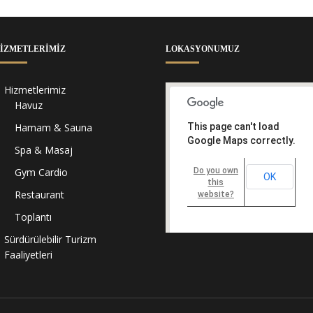
IZMETLERIMIZ
LOKASYONUMUZ
Hizmetlerimiz
Havuz
Hamam & Sauna
This page can't load
Google Maps correctly.
Spa & Masaj
Gym Cardio
Do you own
OK
this
Restaurant
website?
Toplantı
Sürdürülebilir Turizm
Faaliyetleri