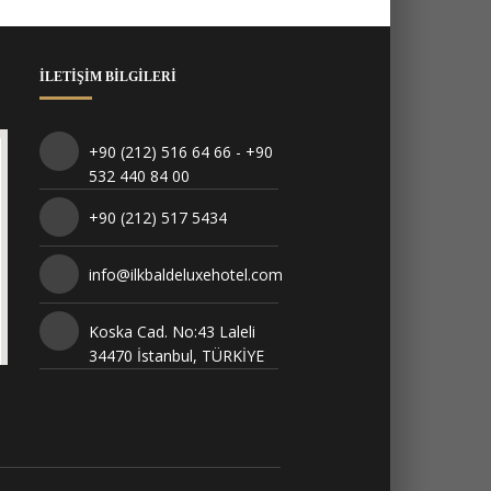
İLETIŞIM BILGILERI
+90 (212) 516 64 66 - +90
532 440 84 00
+90 (212) 517 5434
info@ilkbaldeluxehotel.com
Koska Cad. No:43 Laleli
34470 İstanbul, TÜRKİYE