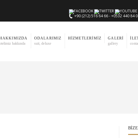
+90 (212) 516 64 66 - +0532 440 84 
HAKKIMIZDA
ODALARIMIZ
HIZMETLERIMIZ
GALERI
İLE
otelimiz hakkında
suit, deluxe
gallery
conta
BIZE