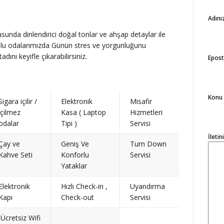
Adını
usunda dinlendirici doğal tonlar ve ahşap detaylar ile
nlu odalarımızda Günün stres ve yorgunluğunu
dını keyifle çıkarabilirsiniz.
Epost
Konu
Sigara içilir /
Elektronik
Misafir
içilmez
Kasa ( Laptop
Hizmetleri
odalar
Tipi )
Servisi
İletin
Çay ve
Geniş Ve
Turn Down
Kahve Seti
Konforlu
Servisi
Yataklar
Elektronik
Hızlı Check-in ,
Uyandırma
Kapı
Check-out
Servisi
Ücretsiz Wifi