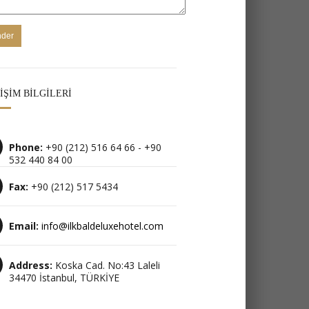
IŞIM BILGILERI
Phone:
+90 (212) 516 64 66 - +90
532 440 84 00
Fax:
+90 (212) 517 5434
Email:
info@ilkbaldeluxehotel.com
Address:
Koska Cad. No:43 Laleli
34470 İstanbul, TÜRKİYE