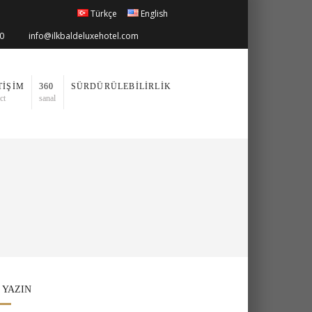
Türkçe
English
00
info@ilkbaldeluxehotel.com
TIŞIM
360
SÜRDÜRÜLEBILIRLIK
ct
sanal
 YAZIN